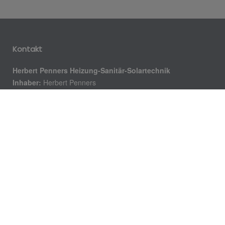
Kontakt
Herbert Penners Heizung-Sanitär-Solartechnik
Inhaber:
Herbert Penners
Peter-Vaßen-Straße 8
52428 Jülich-Selgersdorf
Telefon: 02461 626830
Telefax: 02461 626829
Notdienst: 0160 90616791
E-Mail:
herbert.penners@t-online.de
Öffnungszeiten