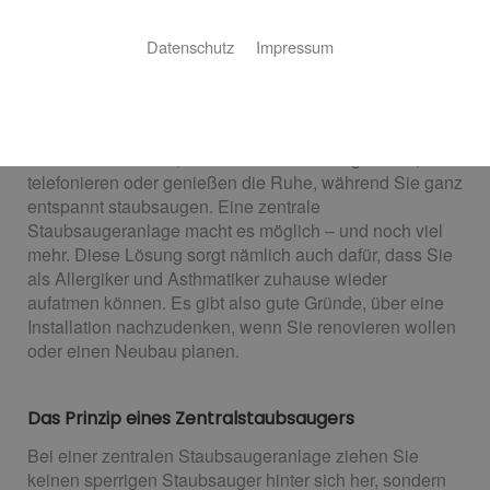
Zentralstaubsauger von Herbert
Datenschutz
Impressum
Penners
Leise und gründlich saugen für gesunde Luft
Stellen Sie sich vor, Sie hören Ihre Lieblingsmusik,
telefonieren oder genießen die Ruhe, während Sie ganz
entspannt staubsaugen. Eine zentrale
Staubsaugeranlage macht es möglich – und noch viel
mehr. Diese Lösung sorgt nämlich auch dafür, dass Sie
als Allergiker und Asthmatiker zuhause wieder
aufatmen können. Es gibt also gute Gründe, über eine
Installation nachzudenken, wenn Sie renovieren wollen
oder einen Neubau planen.
Das Prinzip eines Zentralstaubsaugers
Bei einer zentralen Staubsaugeranlage ziehen Sie
keinen sperrigen Staubsauger hinter sich her, sondern